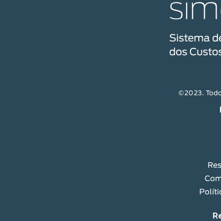
©2023. Todos
Res
Com
Polít
R